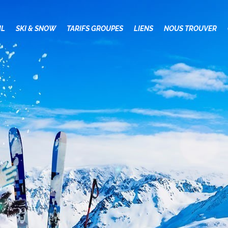
ACCUEIL
IL
SKI & SNOW
TARIFS GROUPES
LIENS
NOUS TROUVER
SKI & SNOW
TARIFS GROUPES
LIENS
NOUS TROUVER
CONTACT
RESERVER EN
LIGNE